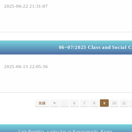
2025-06-22 21:31:07
06~07/2025 Class and Social 
2025-06-15 22:05:36
«
先頭
…
6
7
8
9
10
11
Cafe Rumbita, a salsa bar in Kawaramachi, Kyoto.