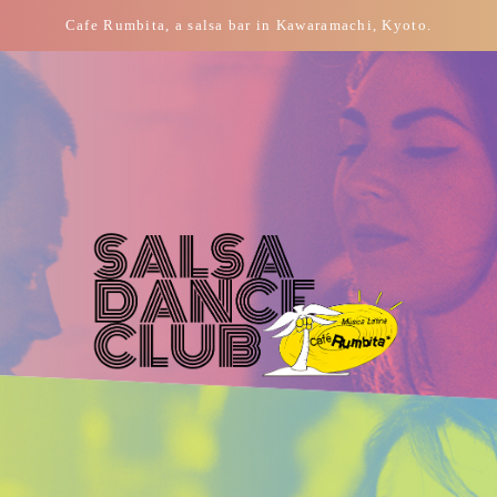
Cafe Rumbita, a salsa bar in Kawaramachi, Kyoto.