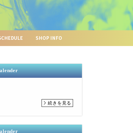
SCHEDULE
SHOP INFO
Calender
続きを見る
Calender