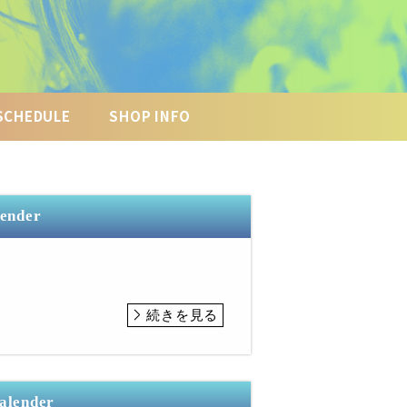
SCHEDULE
SHOP INFO
lender
続きを見る
Calender