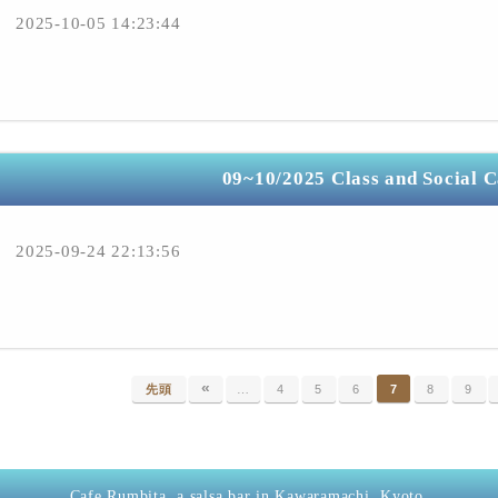
2025-10-05 14:23:44
09~10/2025 Class and Social 
2025-09-24 22:13:56
«
先頭
…
4
5
6
7
8
9
Cafe Rumbita, a salsa bar in Kawaramachi, Kyoto.