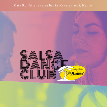
Cafe Rumbita, a salsa bar in Kawaramachi, Kyoto.