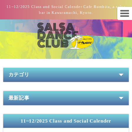
11~12/2025 Class and Social Calender Cafe Rumbita, a salsa
bar in Kawaramachi, Kyoto.
カテゴリ
最新記事
11~12/2025 Class and Social Calender