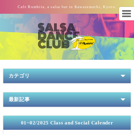
Cafe Rumbita, a salsa bar in Kawaramachi, Kyoto.
カテゴリ
最新記事
01~02/2025 Class and Social Calender