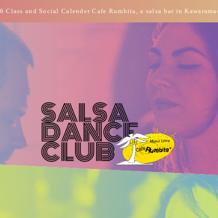
 Class and Social Calender Cafe Rumbita, a salsa bar in Kawarama